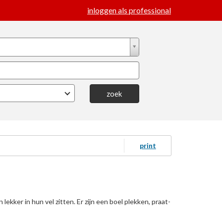
inloggen als professional
zoek
print
ekker in hun vel zitten. Er zijn een boel plekken, praat-