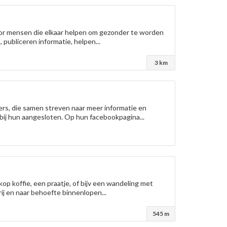
 voor mensen die elkaar helpen om gezonder te worden
publiceren informatie, helpen...
3 km
gers, die samen streven naar meer informatie en
 bij hun aangesloten. Op hun facebookpagina...
op koffie, een praatje, of bijv een wandeling met
ij en naar behoefte binnenlopen...
545 m