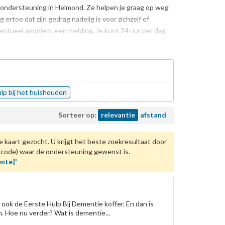
 en ondersteuning in Helmond. Ze helpen je graag op weg
rtoe dat zijn gedrag nadelig is voor zichzelf of
ventueel anoniem, een melding. Je kunt 24 uur per dag
lp bij het huishouden
Sorteer op:
relevantie
afstand
e kaart gezocht. U krijgt het beste zoekresultaat door
stcode) waar de ondersteuning gewenst is.
nte]'
ook de Eerste Hulp Bij Dementie koffer. En dan is
n. Hoe nu verder? Wat is dementie...