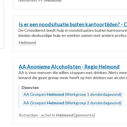
Nieuwveld 99,
Helmond
Is er een noodsituatie buiten kantoortijden? - C
De Crisisdienst biedt hulp in noodsituaties buiten kantoorure
bieden deskundige hulp en werken samen met andere professio
Helmond
AA Anonieme Alcoholisten - Regio
Helmond
AA is voor mensen die willen stoppen met drinken. Niets meer,
iemand die geen greep meer heeft op het drinken van alcolol wa
Diensten
AA Groepen
Helmond
(Werkgroep 1 donderdagavond)
AA Groepen
Helmond
(Werkgroep 2 donderdagavond)
Rotterdam - actief in
Helmond
[gemeente]