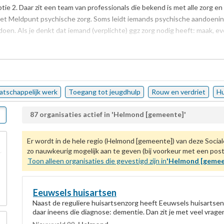
optie 2. Daar zit een team van professionals die bekend is met alle zorg
het Meldpunt psychische zorg. Soms leidt iemands psychische aandoening e
doen. Als je denkt dat iemand (verplichte) ggz zorg nodig heeft: maak, e
atschappelijk werk
Toegang tot jeugdhulp
Rouw en verdriet
Hu
87 organisaties actief in 'Helmond [gemeente]'
Er wordt in de hele regio (Helmond [gemeente]) van deze Social
zo nauwkeurig mogelijk aan te geven (bij voorkeur met een po
Toon alleen organisaties die gevestigd zijn in
'Helmond [gemee
Eeuwsels huisartsen
Naast de reguliere huisartsenzorg heeft Eeuwsels huisartsen 
daar ineens die diagnose: dementie. Dan zit je met veel vrage