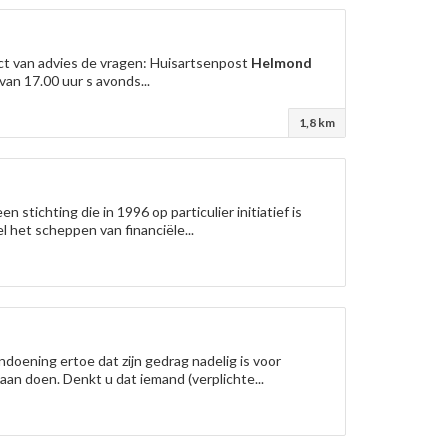
ect van advies de vragen: Huisartsenpost
Helmond
an 17.00 uur s avonds...
1,8 km
 stichting die in 1996 op particulier initiatief is
l het scheppen van financiële...
doening ertoe dat zijn gedrag nadelig is voor
 aan doen. Denkt u dat iemand (verplichte...