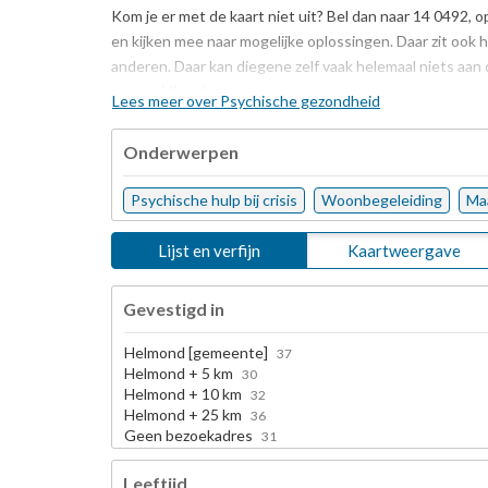
Kom je er met de kaart niet uit? Bel dan naar 14 0492, 
en kijken mee naar mogelijke oplossingen. Daar zit ook 
anderen. Daar kan diegene zelf vaak helemaal niets aan 
een melding doen.
Lees meer over Psychische gezondheid
Onderwerpen
Psychische hulp bij crisis
Woonbegeleiding
Ma
Lijst en verfijn
Kaartweergave
Gevestigd in
Helmond [gemeente]
37
Helmond + 5 km
30
Helmond + 10 km
32
Helmond + 25 km
36
Geen bezoekadres
31
Leeftijd